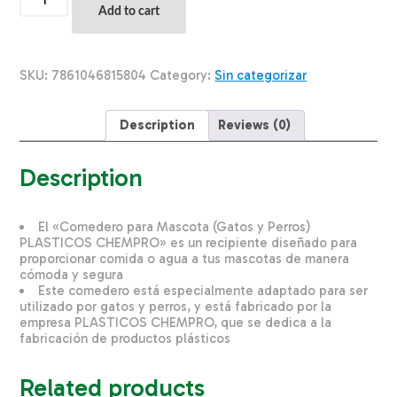
Para
Add to cart
Mascota
Grande
PLASTICOS
CHEMPRO
SKU:
7861046815804
Category:
Sin categorizar
25
Cm
X
Description
Reviews (0)
7,7
Cm
quantity
Description
El «Comedero para Mascota (Gatos y Perros)
PLASTICOS CHEMPRO» es un recipiente diseñado para
proporcionar comida o agua a tus mascotas de manera
cómoda y segura
Este comedero está especialmente adaptado para ser
utilizado por gatos y perros, y está fabricado por la
empresa PLASTICOS CHEMPRO, que se dedica a la
fabricación de productos plásticos
Related products