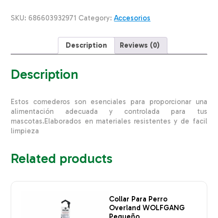
Naranja
PRIME
SKU:
686603932971
Category:
Accesorios
PET
Unidad
quantity
Description
Reviews (0)
Description
Estos comederos son esenciales para proporcionar una
alimentación adecuada y controlada para tus
mascotas.Elaborados en materiales resistentes y de facil
limpieza
Related products
Collar Para Perro
Overland WOLFGANG
Pequeño