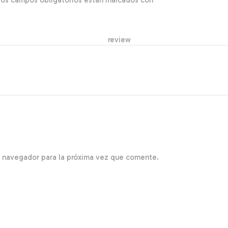
Los campos obligatorios están marcados con
*
r re
e navegador para la próxima vez que comente.