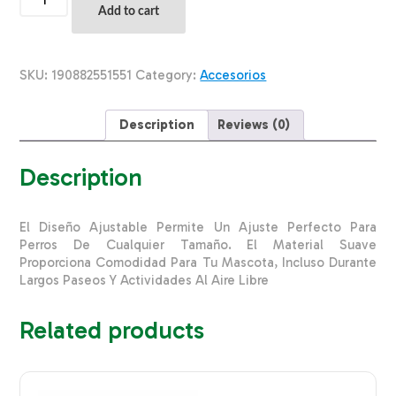
Para
Add to cart
Perro
Diseño
Harley
Quinn
SKU:
190882551551
Category:
Accesorios
P
BUCKLE
DOWN
Description
Reviews (0)
Pequeño
quantity
Description
El Diseño Ajustable Permite Un Ajuste Perfecto Para
Perros De Cualquier Tamaño. El Material Suave
Proporciona Comodidad Para Tu Mascota, Incluso Durante
Largos Paseos Y Actividades Al Aire Libre
Related products