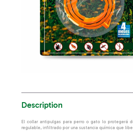
Description
El collar antipulgas para perro o gato lo protegerá 
regulable, infiltrado por una sustancia química que lib