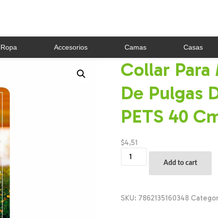
Ropa
Accesorios
Camas
Casas
Collar Para
De Pulgas 
PETS 40 C
$
4,51
Collar
Para
Add to cart
Mascotas
Repelente
De
Pulgas
SKU:
7862135160348
Catego
Duración
4M