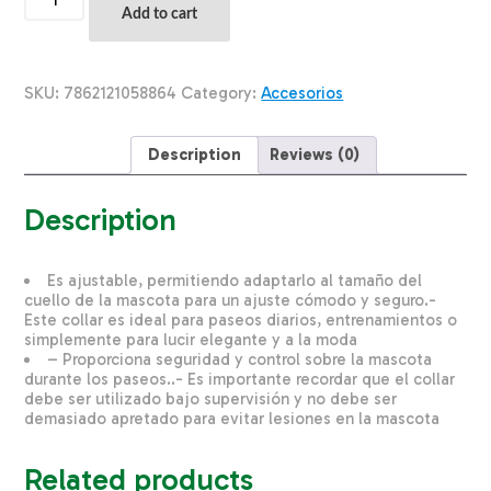
Para
Add to cart
Mascota
De
Cuero
Corazón
SKU:
7862121058864
Category:
Accesorios
Fucsia
Medium
TOSCANO
Description
Reviews (0)
50Cm
quantity
Description
Es ajustable, permitiendo adaptarlo al tamaño del
cuello de la mascota para un ajuste cómodo y seguro.-
Este collar es ideal para paseos diarios, entrenamientos o
simplemente para lucir elegante y a la moda
– Proporciona seguridad y control sobre la mascota
durante los paseos..- Es importante recordar que el collar
debe ser utilizado bajo supervisión y no debe ser
demasiado apretado para evitar lesiones en la mascota
Related products