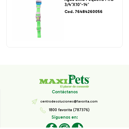
3/4″X10″-14″
Cod. 76484260056
Contáctanos
centrodesoluciones@favorita.com
1800 favorita (787376)
Síguenos en: