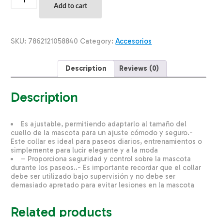
Para
Add to cart
Mascota
De
Cuero
Corazón
SKU:
7862121058840
Category:
Accesorios
Fucsia
Extra
Small
Description
Reviews (0)
TOSCANO
35
Cm
Description
quantity
Es ajustable, permitiendo adaptarlo al tamaño del
cuello de la mascota para un ajuste cómodo y seguro.-
Este collar es ideal para paseos diarios, entrenamientos o
simplemente para lucir elegante y a la moda
– Proporciona seguridad y control sobre la mascota
durante los paseos..- Es importante recordar que el collar
debe ser utilizado bajo supervisión y no debe ser
demasiado apretado para evitar lesiones en la mascota
Related products