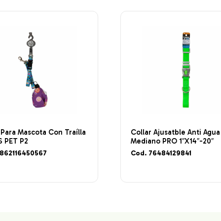
 Para Mascota Con Traílla
Collar Ajusatble Anti Agua
S PET P2
Mediano PRO 1″X14″-20″
7862116450567
Cod. 76484129841