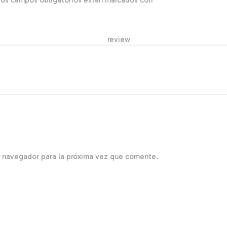
Los campos obligatorios están marcados con
*
r re
e navegador para la próxima vez que comente.