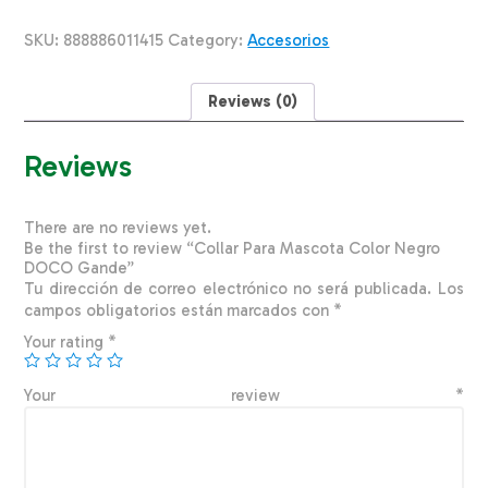
Negro
DOCO
SKU:
888886011415
Category:
Accesorios
Gande
quantity
Reviews (0)
Reviews
There are no reviews yet.
Be the first to review “Collar Para Mascota Color Negro
DOCO Gande”
Tu dirección de correo electrónico no será publicada.
Los
campos obligatorios están marcados con
*
Your rating
*
Your review
*