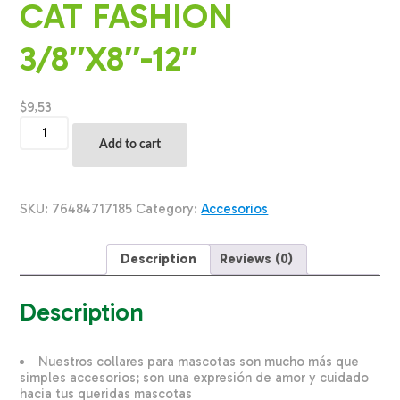
CAT FASHION
3/8″X8″-12″
$
9,53
Collar
Para
Add to cart
Gato
Hebilla
Magnetica
Teal
SKU:
76484717185
Category:
Accesorios
Peacock
3/8X8-
12
Description
Reviews (0)
SAFE
CAT
FASHION
Description
3/8"X8"-12"
quantity
Nuestros collares para mascotas son mucho más que
simples accesorios; son una expresión de amor y cuidado
hacia tus queridas mascotas