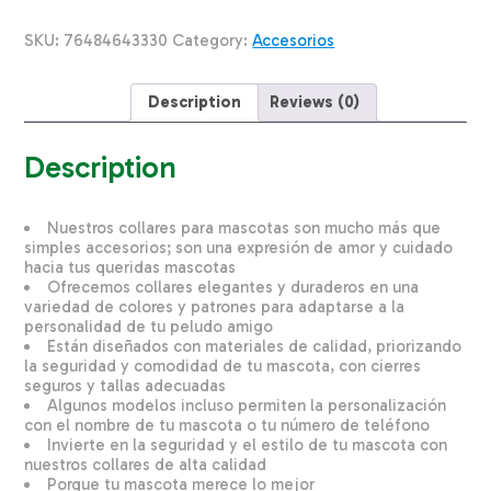
Mediano
LAZER
SKU:
76484643330
Category:
Accesorios
BRITE
5/8"X12"-18"
quantity
Description
Reviews (0)
Description
Nuestros collares para mascotas son mucho más que
simples accesorios; son una expresión de amor y cuidado
hacia tus queridas mascotas
Ofrecemos collares elegantes y duraderos en una
variedad de colores y patrones para adaptarse a la
personalidad de tu peludo amigo
Están diseñados con materiales de calidad, priorizando
la seguridad y comodidad de tu mascota, con cierres
seguros y tallas adecuadas
Algunos modelos incluso permiten la personalización
con el nombre de tu mascota o tu número de teléfono
Invierte en la seguridad y el estilo de tu mascota con
nuestros collares de alta calidad
Porque tu mascota merece lo mejor