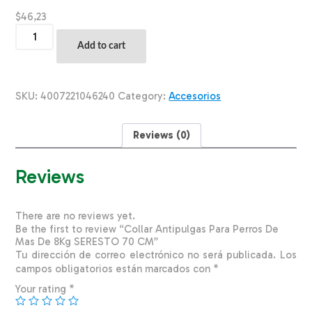
$
46,23
Collar
Antipulgas
Add to cart
Para
Perros
De
Mas
SKU:
4007221046240
Category:
Accesorios
De
8Kg
SERESTO
Reviews (0)
70
CM
quantity
Reviews
There are no reviews yet.
Be the first to review “Collar Antipulgas Para Perros De
Mas De 8Kg SERESTO 70 CM”
Tu dirección de correo electrónico no será publicada.
Los
campos obligatorios están marcados con
*
Your rating
*