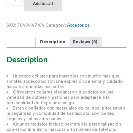
Ajustable
Add to cart
Para
Perro
Huellas
Cafes
SKU:
76484147104
Category:
Accesorios
Huesos
RIBBON
Pequeño
Description
Reviews (0)
quantity
Description
Nuestros collares para mascotas son mucho más que
simples accesorios; son una expresión de amor y cuidado
hacia tus queridas mascotas
Ofrecemos collares elegantes y duraderos en una
variedad de colores y patrones para adaptarse a la
personalidad de tu peludo amigo
Están diseñados con materiales de calidad, priorizando
la seguridad y comodidad de tu mascota, con cierres
seguros y tallas adecuadas
Algunos modelos incluso permiten la personalización
con el nombre de tu mascota o tu número de teléfono