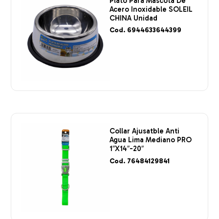
Plato Para Mascota De
Acero Inoxidable SOLEIL
CHINA Unidad
Cod. 6944633644399
Collar Ajusatble Anti
Agua Lima Mediano PRO
1″X14″-20″
Cod. 76484129841