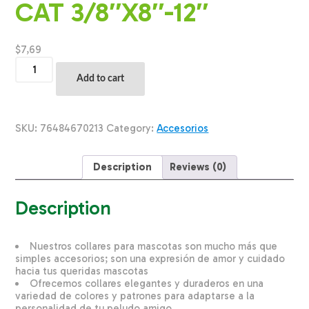
CAT 3/8″X8″-12″
$
7,69
Collar
Ajusatble
Add to cart
Para
Gato
Hebilla
Corazon
SKU:
76484670213
Category:
Accesorios
Prisma
3/8X8-
12
Description
Reviews (0)
SAFE
CAT
3/8"X8"-12"
Description
quantity
Nuestros collares para mascotas son mucho más que
simples accesorios; son una expresión de amor y cuidado
hacia tus queridas mascotas
Ofrecemos collares elegantes y duraderos en una
variedad de colores y patrones para adaptarse a la
personalidad de tu peludo amigo