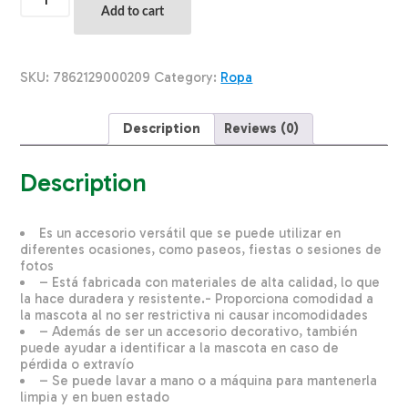
Para
Add to cart
Mascota
Impermeable
Diseño
Luna
SKU:
7862129000209
Category:
Ropa
KIKEMAR
Pequeño
quantity
Description
Reviews (0)
Description
Es un accesorio versátil que se puede utilizar en
diferentes ocasiones, como paseos, fiestas o sesiones de
fotos
– Está fabricada con materiales de alta calidad, lo que
la hace duradera y resistente.- Proporciona comodidad a
la mascota al no ser restrictiva ni causar incomodidades
– Además de ser un accesorio decorativo, también
puede ayudar a identificar a la mascota en caso de
pérdida o extravío
– Se puede lavar a mano o a máquina para mantenerla
limpia y en buen estado