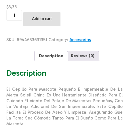
$
3,38
Cepillo
Para
Add to cart
Mascota
Pequeño
Impermeable
SOLEIL
SKU:
6944633631351
Category:
Accesorios
CHINA
Unidad
quantity
Description
Reviews (0)
Description
El Cepillo Para Mascota Pequeño E Impermeable De La
Marca Soleil China Es Una Herramienta Diseñada Para El
Cuidado Eficiente Del Pelaje De Mascotas Pequeñas, Con
La Ventaja Adicional De Ser Impermeable. Este Cepillo
Facilita El Proceso De Aseo Y Limpieza, Asegurando Que
La Tarea Sea Cómoda Tanto Para El Dueño Como Para La
Mascota