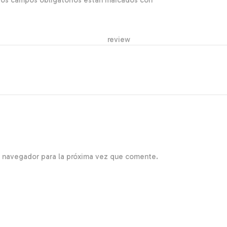
Los campos obligatorios están marcados con
*
r re
e navegador para la próxima vez que comente.