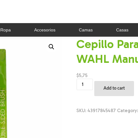
Ropa
Accesorios
Camas
Casas
Cepillo Pa
WAHL Manu
$
5,75
Cepillo
Para
Add to cart
Mascota
Mediano
WAHL
Manual
SKU:
43917845487
Category
quantity