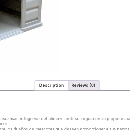
Description
Reviews (0)
escansar, refugiarse del clima y sentirse seguro en su propio espa
arse
ara los dueños de mascotas que desean proporcionar a sus perros 