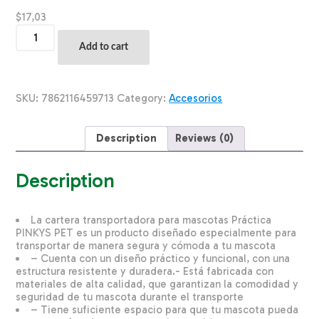
$
17,03
Cartera
Transportadora
Add to cart
Para
Mascotas
Práctica
PINKYS
SKU:
7862116459713
Category:
Accesorios
PET
Talla
4
Description
Reviews (0)
quantity
Description
La cartera transportadora para mascotas Práctica
PINKYS PET es un producto diseñado especialmente para
transportar de manera segura y cómoda a tu mascota
– Cuenta con un diseño práctico y funcional, con una
estructura resistente y duradera.- Está fabricada con
materiales de alta calidad, que garantizan la comodidad y
seguridad de tu mascota durante el transporte
– Tiene suficiente espacio para que tu mascota pueda