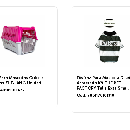
Para Mascotas Colore
Disfraz Para Mascota Dis
dos ZHEJIANG Unidad
Arrestado K9 THE PET
FACTORY Talla Exta Small
840101303477
Cod. 7861170161310