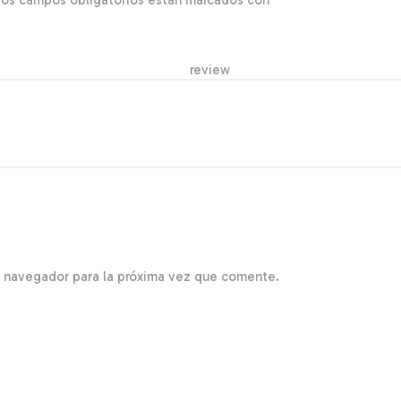
Los campos obligatorios están marcados con
*
r re
e navegador para la próxima vez que comente.