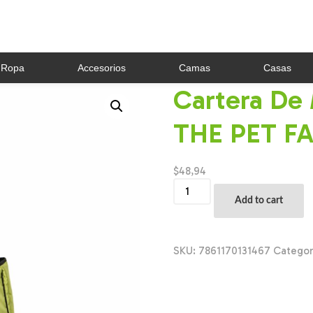
Ropa
Accesorios
Camas
Casas
Cartera De 
THE PET FA
$
48,94
Cartera
De
Add to cart
Mascota
Portátil
Woof
THE
SKU:
7861170131467
Categor
PET
FACTORY
Talla
Large
quantity