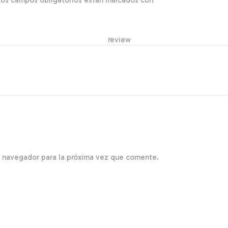
Los campos obligatorios están marcados con
*
r re
e navegador para la próxima vez que comente.