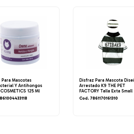
 Para Mascotas
Disfraz Para Mascota Dis
cterial Y Antihongos
Arrestado K9 THE PET
 COSMETICS 125 Ml
FACTORY Talla Exta Small
7861004433118
Cod. 7861170161310