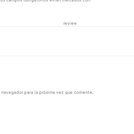
Los campos obligatorios están marcados con
*
r re
e navegador para la próxima vez que comente.