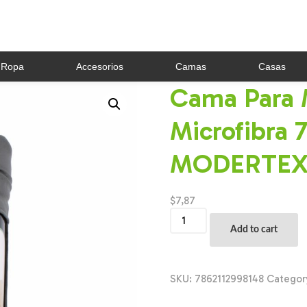
Ropa
Accesorios
Camas
Casas
Cama Para 
Microfibra
MODERTEX 
$
7,87
Cama
Para
Add to cart
Mascota
Viajera
Microfibra
70
SKU:
7862112998148
Categor
Cm
X