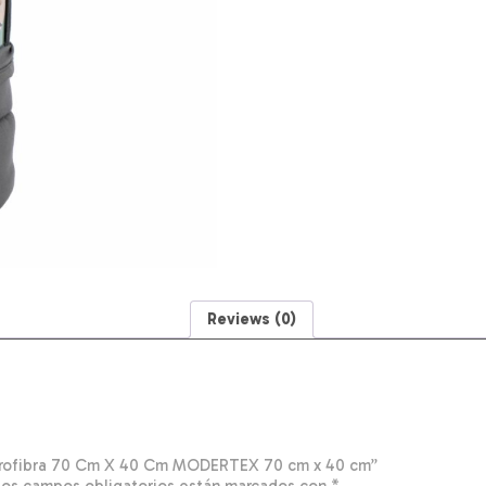
40
Cm
MODERTEX
70
cm
x
40
cm
quantity
Reviews (0)
Microfibra 70 Cm X 40 Cm MODERTEX 70 cm x 40 cm”