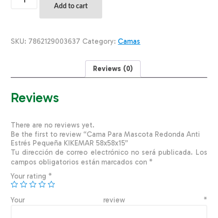
Para
Add to cart
Mascota
Redonda
Anti
Estrés
SKU:
7862129003637
Category:
Camas
Pequeña
KIKEMAR
58x58x15
Reviews (0)
quantity
Reviews
There are no reviews yet.
Be the first to review “Cama Para Mascota Redonda Anti
Estrés Pequeña KIKEMAR 58x58x15”
Tu dirección de correo electrónico no será publicada.
Los
campos obligatorios están marcados con
*
Your rating
*
Your review
*