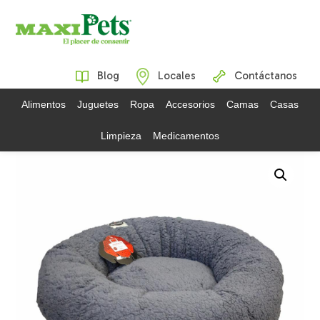
Blog
Locales
Contáctanos
Alimentos
Juguetes
Ropa
Accesorios
Camas
Casas
Limpieza
Medicamentos