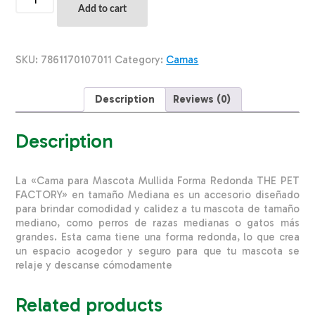
Para
Add to cart
Mascota
Mullida
Forma
Redonda
SKU:
7861170107011
Category:
Camas
THE
PET
FACTORY
Description
Reviews (0)
Talla
Mediano
quantity
Description
La «Cama para Mascota Mullida Forma Redonda THE PET
FACTORY» en tamaño Mediana es un accesorio diseñado
para brindar comodidad y calidez a tu mascota de tamaño
mediano, como perros de razas medianas o gatos más
grandes. Esta cama tiene una forma redonda, lo que crea
un espacio acogedor y seguro para que tu mascota se
relaje y descanse cómodamente
Related products