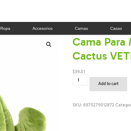
Ropa
Accesorios
Camas
Casas
Cama Para 
Cactus VET
$
39,01
Cama
Para
Add to cart
Mascota
Forma
De
Cactus
SKU:
6970279012872
Catego
VETRESKA
Unidad
quantity