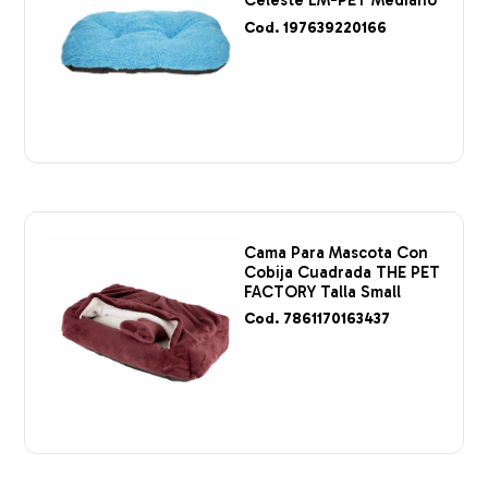
Celeste LM-PET Mediano
Cod. 197639220166
Cama Para Mascota Con
Cobija Cuadrada THE PET
FACTORY Talla Small
Cod. 7861170163437