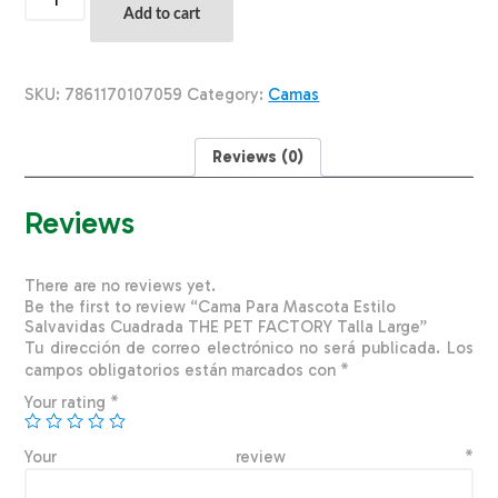
Para
Add to cart
Mascota
Estilo
Salvavidas
Cuadrada
SKU:
7861170107059
Category:
Camas
THE
PET
FACTORY
Reviews (0)
Talla
Large
quantity
Reviews
There are no reviews yet.
Be the first to review “Cama Para Mascota Estilo
Salvavidas Cuadrada THE PET FACTORY Talla Large”
Tu dirección de correo electrónico no será publicada.
Los
campos obligatorios están marcados con
*
Your rating
*
Your review
*