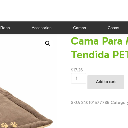
Ropa
Accesorios
Camas
Casas
Cama Para 
Tendida P
$
17,26
Cama
Para
Add to cart
Mascota
De
Felpa
Tendida
SKU:
840101577786
Categor
PETSTAR
85
Cm
quantity