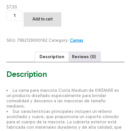
$
7,53
Cama
Para
Add to cart
Mascota
Costa
Medium
KIKEMAR
SKU:
7862129000162
Category:
Camas
82X58
quantity
Description
Reviews (0)
Description
La cama para mascota Costa Medium de KIKEMAR es
un producto diseñado especialmente para brindar
comodidad y descanso a las mascotas de tamaño
mediano.
Sus características principales incluyen un relleno
acolchado y suave, que proporciona un soporte cómodo
para el cuerpo de la mascota. La cubierta exterior está
fabricada con materiales duraderos y de alta calidad, que