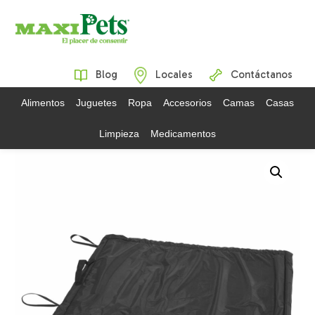
Blog
Locales
Contáctanos
Alimentos
Juguetes
Ropa
Accesorios
Camas
Casas
Limpieza
Medicamentos