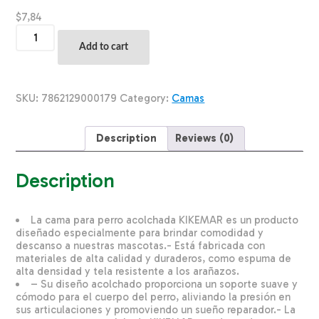
$
7,84
Cama
Para
Add to cart
Mascota
Costa
Large
KIKEMAR
SKU:
7862129000179
Category:
Camas
100X70
quantity
Description
Reviews (0)
Description
La cama para perro acolchada KIKEMAR es un producto
diseñado especialmente para brindar comodidad y
descanso a nuestras mascotas.- Está fabricada con
materiales de alta calidad y duraderos, como espuma de
alta densidad y tela resistente a los arañazos.
– Su diseño acolchado proporciona un soporte suave y
cómodo para el cuerpo del perro, aliviando la presión en
sus articulaciones y promoviendo un sueño reparador.- La