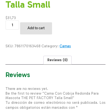
Talla Small
$
31,73
Cama
Con
Add to cart
Cobija
Redonda
Para
Mascota
SKU:
7861170163468
Category:
Camas
THE
PET
FACTORY
Reviews (0)
Talla
Small
quantity
Reviews
There are no reviews yet.
Be the first to review “Cama Con Cobija Redonda Para
Mascota THE PET FACTORY Talla Small”
Tu dirección de correo electrónico no será publicada.
Los
campos obligatorios están marcados con
*