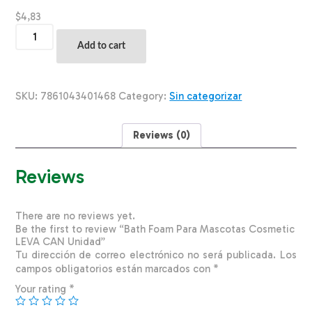
$
4,83
Bath
Foam
Add to cart
Para
Mascotas
Cosmetic
LEVA
SKU:
7861043401468
Category:
Sin categorizar
CAN
Unidad
quantity
Reviews (0)
Reviews
There are no reviews yet.
Be the first to review “Bath Foam Para Mascotas Cosmetic
LEVA CAN Unidad”
Tu dirección de correo electrónico no será publicada.
Los
campos obligatorios están marcados con
*
Your rating
*