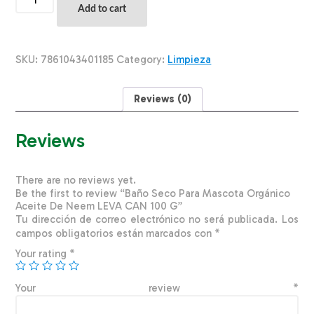
Seco
Add to cart
Para
Mascota
Orgánico
Aceite
SKU:
7861043401185
Category:
Limpieza
De
Neem
LEVA
Reviews (0)
CAN
100
G
Reviews
quantity
There are no reviews yet.
Be the first to review “Baño Seco Para Mascota Orgánico
Aceite De Neem LEVA CAN 100 G”
Tu dirección de correo electrónico no será publicada.
Los
campos obligatorios están marcados con
*
Your rating
*
Your review
*