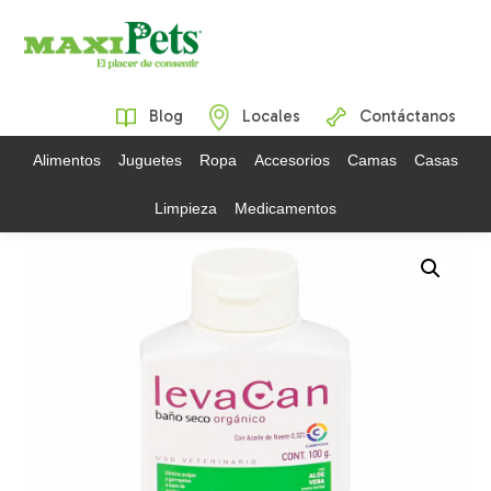
Blog
Locales
Contáctanos
Alimentos
Juguetes
Ropa
Accesorios
Camas
Casas
Limpieza
Medicamentos