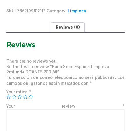
Profunda
DCANES
SKU:
7862109812112
Category:
Limpieza
200
Ml
quantity
Reviews (0)
Reviews
There are no reviews yet.
Be the first to review “Baño Seco Espuma Limpieza
Profunda DCANES 200 Ml”
Tu dirección de correo electrónico no será publicada.
Los
campos obligatorios están marcados con
*
Your rating
*
Your review
*