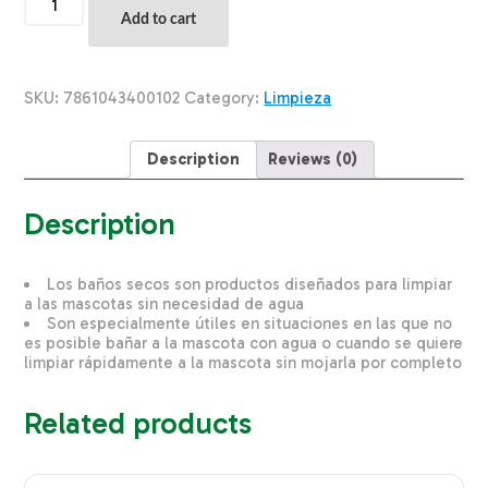
Seco
Add to cart
De
Mascotas
LEVA
CAN
SKU:
7861043400102
Category:
Limpieza
100
G
quantity
Description
Reviews (0)
Description
Los baños secos son productos diseñados para limpiar
a las mascotas sin necesidad de agua
Son especialmente útiles en situaciones en las que no
es posible bañar a la mascota con agua o cuando se quiere
limpiar rápidamente a la mascota sin mojarla por completo
Related products