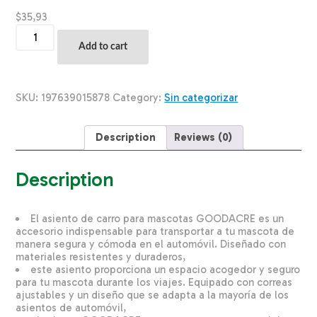
$
35,93
Asiento
De
Add to cart
Carro
Para
Mascotas
GOODACRE
SKU:
197639015878
Category:
Sin categorizar
Unidad
quantity
Description
Reviews (0)
Description
El asiento de carro para mascotas GOODACRE es un
accesorio indispensable para transportar a tu mascota de
manera segura y cómoda en el automóvil. Diseñado con
materiales resistentes y duraderos,
este asiento proporciona un espacio acogedor y seguro
para tu mascota durante los viajes. Equipado con correas
ajustables y un diseño que se adapta a la mayoría de los
asientos de automóvil,