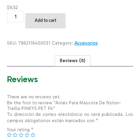
$
9,52
Arnés
Para
Add to cart
Mascota
De
Nylon-
Traílla
SKU:
7862116450031
Category:
Accesorios
PINKYS
PET
P4
Reviews (0)
quantity
Reviews
There are no reviews yet.
Be the first to review “Arnés Para Mascota De Nylon-
Traílla PINKYS PET P4”
Tu dirección de correo electrónico no será publicada.
Los
campos obligatorios están marcados con
*
Your rating
*