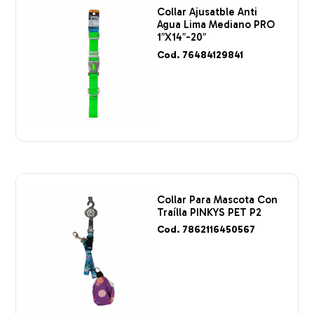
Collar Ajusatble Anti
Agua Lima Mediano PRO
1″X14″-20″
Cod. 76484129841
Collar Para Mascota Con
Traílla PINKYS PET P2
Cod. 7862116450567