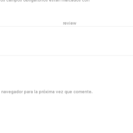
Los campos obligatorios están marcados con
*
r re
e navegador para la próxima vez que comente.