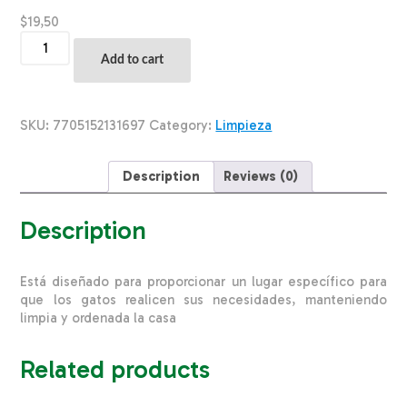
$
19,50
Arenero
Para
Add to cart
Gato
Color
Rojo
Gris
SKU:
7705152131697
Category:
Limpieza
RIMAX
Unidad
quantity
Description
Reviews (0)
Description
Está diseñado para proporcionar un lugar específico para
que los gatos realicen sus necesidades, manteniendo
limpia y ordenada la casa
Related products