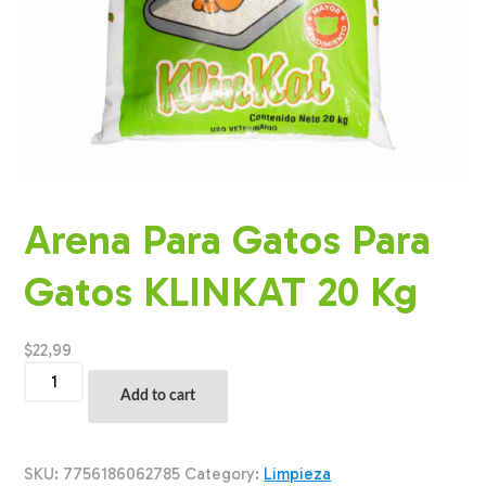
Arena Para Gatos Para
Gatos KLINKAT 20 Kg
$
22,99
Arena
Para
Add to cart
Gatos
Para
Gatos
KLINKAT
SKU:
7756186062785
Category:
Limpieza