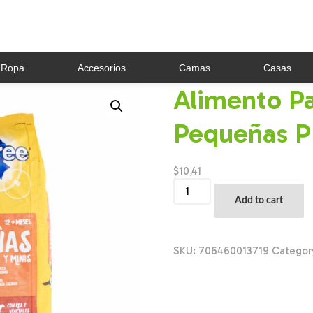
Ropa
Accesorios
Camas
Casas
Alimento Pa
Pequeñas P
$
10,41
Alimento
Para
Add to cart
Perros
Razas
Pequeñas
PEDIGREE
SKU:
706460013719
Categor
2
Kg
quantity