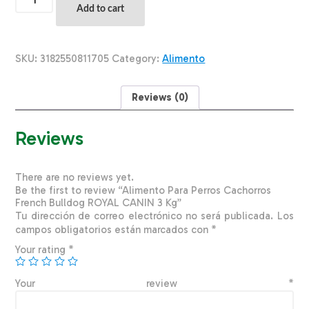
Para
Add to cart
Perros
Cachorros
French
Bulldog
SKU:
3182550811705
Category:
Alimento
ROYAL
CANIN
3
Reviews (0)
Kg
quantity
Reviews
There are no reviews yet.
Be the first to review “Alimento Para Perros Cachorros
French Bulldog ROYAL CANIN 3 Kg”
Tu dirección de correo electrónico no será publicada.
Los
campos obligatorios están marcados con
*
Your rating
*
Your review
*