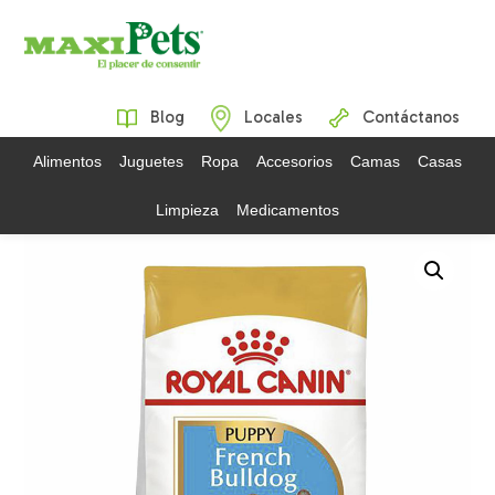
Blog
Locales
Contáctanos
Alimentos
Juguetes
Ropa
Accesorios
Camas
Casas
Limpieza
Medicamentos