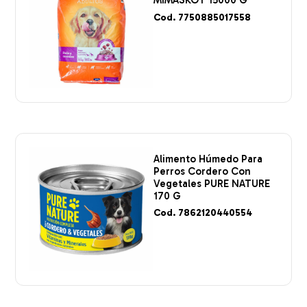
MIMASKOT 15000 G
Cod. 7750885017558
Alimento Húmedo Para
Perros Cordero Con
Vegetales PURE NATURE
170 G
Cod. 7862120440554