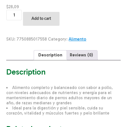
$
28,09
Alimento
Para
Add to cart
Perros
Adultos
Sabor
A
SKU:
7750885017558
Category:
Alimento
Pollo
MIMASKOT
15000
Description
Reviews (0)
G
quantity
Description
Alimento completo y balanceado con sabor a pollo,
con niveles adecuados de nutrientes y energía para el
mantenimiento diario de perros adultos mayores de un
año, de razas medianas y grandes
Ideal para la digestión y piel sensible, cuida su
corazón, vitalidad y músculos fuertes y pelo brillante