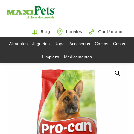
Blog
Locales
Contáctanos
Alimentos
Juguetes
Ropa
Accesorios
Camas
Casas
Limpieza
Medicamentos