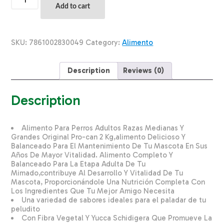
Para
Add to cart
Perros
Adultos
Razas
Medianas
SKU:
7861002830049
Category:
Alimento
Y
Grandes
Original
Description
Reviews (0)
PRO-
CAN
2
Description
Kg
quantity
Alimento Para Perros Adultos Razas Medianas Y
Grandes Original Pro-can 2 Kg,alimento Delicioso Y
Balanceado Para El Mantenimiento De Tu Mascota En Sus
Años De Mayor Vitalidad. Alimento Completo Y
Balanceado Para La Etapa Adulta De Tu
Mimado,contribuye Al Desarrollo Y Vitalidad De Tu
Mascota, Proporcionándole Una Nutrición Completa Con
Los Ingredientes Que Tu Mejor Amigo Necesita
Una variedad de sabores ideales para el paladar de tu
peludito
Con Fibra Vegetal Y Yucca Schidigera Que Promueve La