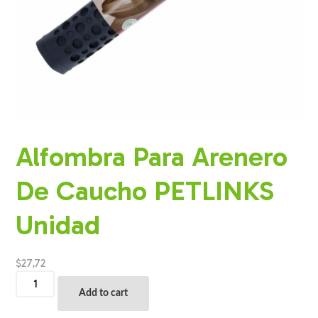
Alfombra Para Arenero
De Caucho PETLINKS
Unidad
$
27,72
Alfombra
Para
Add to cart
Arenero
De