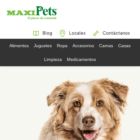
Blog
Locales
Contáctanos
Alimentos
Juguetes
Ropa
Accesorios
Camas
Casas
Limpieza
Medicamentos