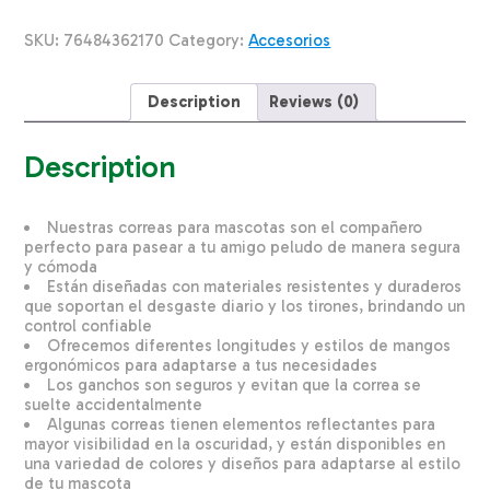
Naranja
K-
SKU:
76484362170
Category:
Accesorios
9
EXPLORER
1/2"
Description
Reviews (0)
X
6"
quantity
Description
Nuestras correas para mascotas son el compañero
perfecto para pasear a tu amigo peludo de manera segura
y cómoda
Están diseñadas con materiales resistentes y duraderos
que soportan el desgaste diario y los tirones, brindando un
control confiable
Ofrecemos diferentes longitudes y estilos de mangos
ergonómicos para adaptarse a tus necesidades
Los ganchos son seguros y evitan que la correa se
suelte accidentalmente
Algunas correas tienen elementos reflectantes para
mayor visibilidad en la oscuridad, y están disponibles en
una variedad de colores y diseños para adaptarse al estilo
de tu mascota