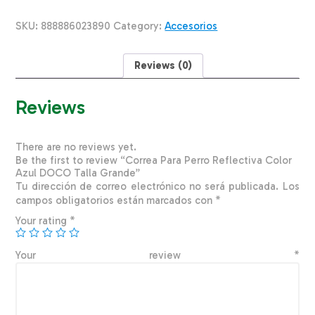
Color
Azul
SKU:
888886023890
Category:
Accesorios
DOCO
Talla
Grande
Reviews (0)
quantity
Reviews
There are no reviews yet.
Be the first to review “Correa Para Perro Reflectiva Color
Azul DOCO Talla Grande”
Tu dirección de correo electrónico no será publicada.
Los
campos obligatorios están marcados con
*
Your rating
*
Your review
*