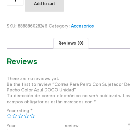
Para
Add to cart
Perro
Con
Sujetador
De
SKU:
888886028246
Category:
Accesorios
Pecho
Color
Azul
Reviews (0)
DOCO
Unidad
quantity
Reviews
There are no reviews yet.
Be the first to review “Correa Para Perro Con Sujetador De
Pecho Color Azul DOCO Unidad”
Tu dirección de correo electrónico no será publicada.
Los
campos obligatorios están marcados con
*
Your rating
*
Your review
*